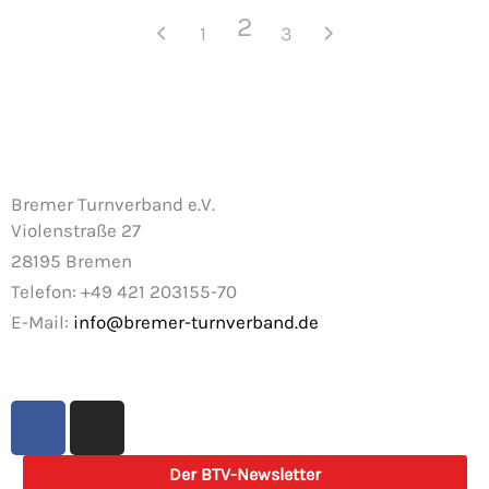
2
1
3
Bremer Turnverband e.V.
Violenstraße 27
28195 Bremen
Telefon: +49 421 203155-70
E-Mail:
info@bremer-turnverband.de
F
I
a
n
c
s
Der BTV-Newsletter