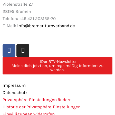
Violenstraße 27
28195 Bremen
Telefon: +49 421 203155-70
E-Mail:
info@bremer-turnverband.de
F
I
a
n
c
s
Der BTV-Newsletter
e
t
Melde dich jetzt an, um regelmäßig informiert zu
werden.
b
a
o
g
o
r
Impressum
k
a
Datenschutz
m
Privatsphäre-Einstellungen ändern
Historie der Privatsphäre-Einstellungen
Einwilligungen widerrufen