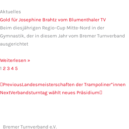
Aktuelles
Gold für Josephine Brahtz vom Blumenthaler TV
Beim diesjährigen Regio–Cup Mitte-Nord in der
Gymnastik, der in diesem Jahr vom Bremer Turnverband
ausgerichtet
Weiterlesen »
1
2
3
4
5
Zurück
Nächster
Previous
Landesmeisterschaften der Trampoliner*innen
Next
Verbandsturntag wählt neues Präsidium
Bremer Turnverband e.V.