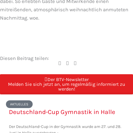
dabei. So erlebten Gäste und Mitwirkende einen
mitreißenden, atmosphärisch weihnachtlich anmuteten
Nachmittag. woe.
Diesen Beitrag teilen:
Der BTV-Newsletter
Melden Sie sich jetzt an, um regelmäßig informiert zu
werden!
Seite
Seite
Seite
Seite
Seite
AKTUELLES
Deutschland-Cup Gymnastik in Halle
Der Deutschland-Cup in der Gymnastik wurde am 27. und 28.
Juni in Halle ausgetragen –