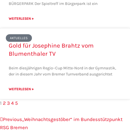
BÜRGERPARK Der Spieltreff im Bürgerpark ist ein
WEITERLESEN »
AKTUELLES
Gold für Josephine Brahtz vom
Blumenthaler TV
Beim diesjährigen Regio–Cup Mitte-Nord in der Gymnastik,
der in diesem Jahr vom Bremer Turnverband ausgerichtet
WEITERLESEN »
1
2
3
4
5
Zurück
Nä
Previous
„Weihnachtsgestöber“ im Bundesstützpunkt
RSG Bremen