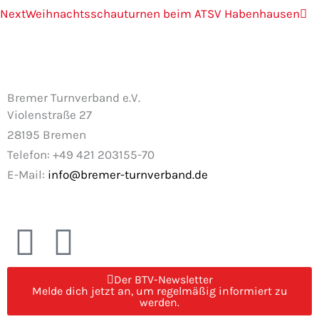
Next
Weihnachtsschauturnen beim ATSV Habenhausen
Bremer Turnverband e.V.
Violenstraße 27
28195 Bremen
Telefon: +49 421 203155-70
E-Mail:
info@bremer-turnverband.de
F
I
a
n
Der BTV-Newsletter
Melde dich jetzt an, um regelmäßig informiert zu
c
s
werden.