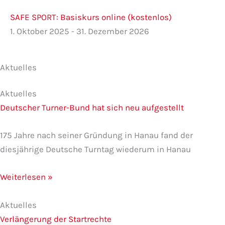
SAFE SPORT: Basiskurs online (kostenlos)
1. Oktober 2025 - 31. Dezember 2026
Aktuelles
S
S
S
S
S
e
e
e
e
e
Aktuelles
i
i
i
i
i
Deutscher Turner-Bund hat sich neu aufgestellt
t
t
t
t
t
e
e
e
e
e
175 Jahre nach seiner Gründung in Hanau fand der
diesjährige Deutsche Turntag wiederum in Hanau
Weiterlesen »
Aktuelles
Verlängerung der Startrechte