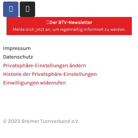
F
I
a
n
c
s
Der BTV-Newsletter
e
t
Melde dich jetzt an, um regelmäßig informiert zu werden.
b
a
o
g
Impressum
o
r
Datenschutz
k
a
Privatsphäre-Einstellungen ändern
m
Historie der Privatsphäre-Einstellungen
Einwilligungen widerrufen
© 2023 Bremer Turnverband e.V.