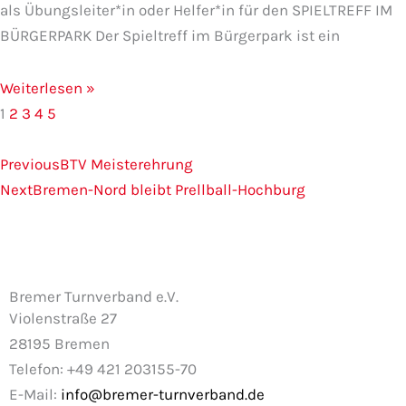
als Übungsleiter*in oder Helfer*in für den SPIELTREFF IM
BÜRGERPARK Der Spieltreff im Bürgerpark ist ein
Weiterlesen »
1
2
3
4
5
Zurück
Nächster
Previous
BTV Meisterehrung
Next
Bremen-Nord bleibt Prellball-Hochburg
Bremer Turnverband e.V.
Violenstraße 27
28195 Bremen
Telefon: +49 421 203155-70
E-Mail:
info@bremer-turnverband.de