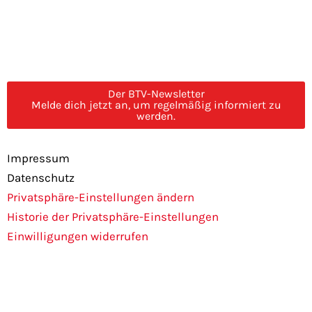
F
I
a
n
Der BTV-Newsletter
Melde dich jetzt an, um regelmäßig informiert zu
c
s
werden.
e
t
Impressum
Datenschutz
b
a
Privatsphäre-Einstellungen ändern
Historie der Privatsphäre-Einstellungen
o
g
Einwilligungen widerrufen
o
r
k
a