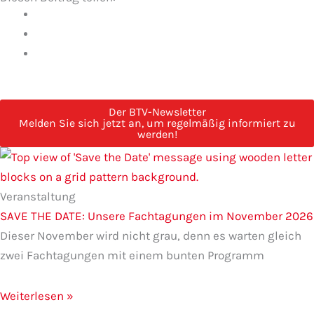
Der BTV-Newsletter
Melden Sie sich jetzt an, um regelmäßig informiert zu
werden!
Seite
Seite
Seite
Seite
Seite
Veranstaltung
SAVE THE DATE: Unsere Fachtagungen im November 2026
Dieser November wird nicht grau, denn es warten gleich
zwei Fachtagungen mit einem bunten Programm
Weiterlesen »