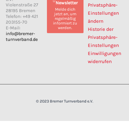
Newsletter
b
a
Violenstraße 27
Privatsphäre-
o
g
Melde dich
28195 Bremen
o
r
Einstellungen
jetzt an, um
k
a
Telefon: +49 421
regelmäßig
m
ändern
203155-70
informiert zu
E-Mail:
werden.
Historie der
info@bremer-
Privatsphäre-
turnverband.de
Einstellungen
Einwilligungen
widerrufen
© 2023 Bremer Turnverband e.V.
Cookie Consent mit Real Cookie Banner