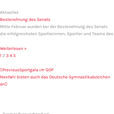
Aktuelles
Bestenehrung des Senats
Mitte Februar wurden bei der Bestenehrung des Senats
die erfolgreichsten Sportlerinnen, Sportler und Teams des
Weiterlesen »
1
2
3
4
5
Zurück
Nächster
Previous
Sportgala im GOP
Next
Wir bieten auch das Deutsche Gymnastikabzeichen
an
Bremer Turnverband e.V.