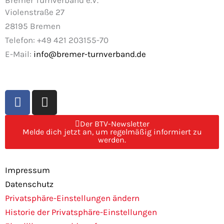
Violenstraße 27
28195 Bremen
Telefon: +49 421 203155-70
E-Mail:
info@bremer-turnverband.de
F
I
a
n
c
s
Der BTV-Newsletter
e
t
Melde dich jetzt an, um regelmäßig informiert zu
werden.
b
a
o
g
o
r
Impressum
k
a
Datenschutz
m
Privatsphäre-Einstellungen ändern
Historie der Privatsphäre-Einstellungen