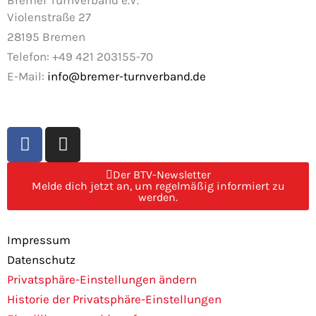
Violenstraße 27
28195 Bremen
Telefon: +49 421 203155-70
E-Mail:
info@bremer-turnverband.de
F
I
a
n
c
s
Der BTV-Newsletter
e
t
Melde dich jetzt an, um regelmäßig informiert zu
werden.
b
a
o
g
o
r
Impressum
k
a
Datenschutz
m
Privatsphäre-Einstellungen ändern
Historie der Privatsphäre-Einstellungen