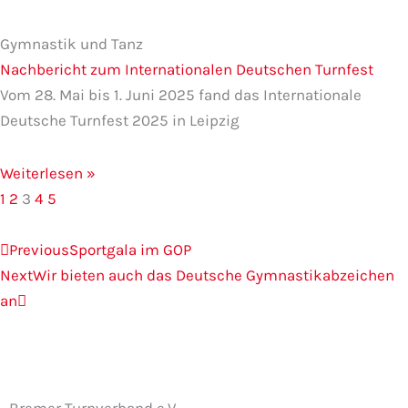
Gymnastik und Tanz
Nachbericht zum Internationalen Deutschen Turnfest
Vom 28. Mai bis 1. Juni 2025 fand das Internationale
Deutsche Turnfest 2025 in Leipzig
Weiterlesen »
1
2
3
4
5
Zurück
Nächster
Previous
Sportgala im GOP
Next
Wir bieten auch das Deutsche Gymnastikabzeichen
an
Bremer Turnverband e.V.