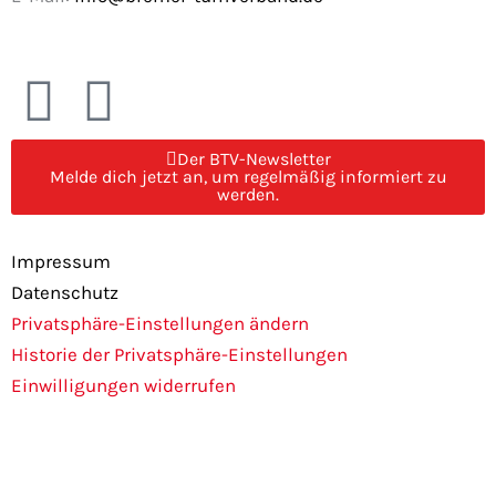
F
I
a
n
Der BTV-Newsletter
Melde dich jetzt an, um regelmäßig informiert zu
c
s
werden.
e
t
Impressum
Datenschutz
b
a
Privatsphäre-Einstellungen ändern
Historie der Privatsphäre-Einstellungen
o
g
Einwilligungen widerrufen
o
r
k
a