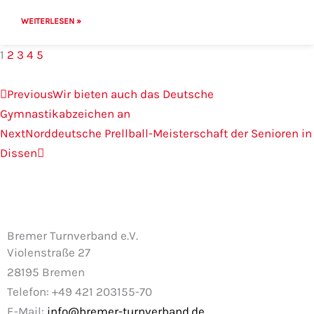
WEITERLESEN »
1
2
3
4
5
Zurück
Nächster
Previous
Wir bieten auch das Deutsche
Gymnastikabzeichen an
Next
Norddeutsche Prellball-Meisterschaft der Senioren in
Dissen
Bremer Turnverband e.V.
Violenstraße 27
28195 Bremen
Telefon: +49 421 203155-70
E-Mail:
info@bremer-turnverband.de