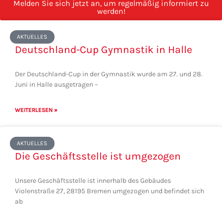
Melden Sie sich jetzt an, um regelmäßig informiert zu
werden!
Seite
Seite
Seite
Seite
Seite
AKTUELLES
Deutschland-Cup Gymnastik in Halle
Der Deutschland-Cup in der Gymnastik wurde am 27. und 28.
Juni in Halle ausgetragen –
WEITERLESEN »
AKTUELLES
Die Geschäftsstelle ist umgezogen
Unsere Geschäftsstelle ist innerhalb des Gebäudes
Violenstraße 27, 28195 Bremen umgezogen und befindet sich
ab